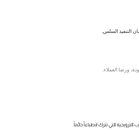
ان التنفيذ السلس.
ودة، ورضا العملاء.
ترويجية التي تترك انطباعاً دائماً.