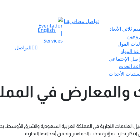
تواصل معنا
فريقنا
م ثلاثي الأبعاد
English
روجين
ليات المول
للتواصل
ة المواد
واصل الإجتماعي
عة الحدث
ستيات الأحداث
ت والمعارض في الممل
يل العلامات التجارية في المملكة العربية السعودية والشرق الأوسط. بدء
ى ابتكار تجارب مؤثرة تجذب الجماهير وتحقق أهدافها التجارية.