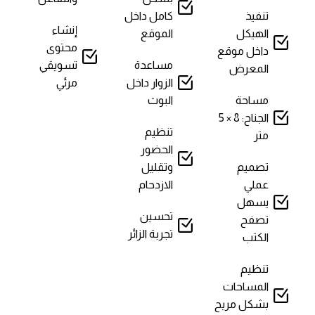
تنفيذ
كامل داخل
إنشاء
الهيكل
الموقع
محتوى
داخل موقع
مساعدة
تسويقي
المعرض
الزوار داخل
مرئي
مساحة
البوث
الجناح: 8 × 5
تنظيم
متر
الحضور
تصميم
وتقليل
عملي
الازدحام
يسهل
تحسين
تصفح
تجربة الزائر
الكتب
تنظيم
المساحات
بشكل مريح