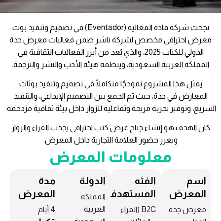
نجحت شركة قادة الفعالية (Eventador) في تصميم وتنفيذ بوث
معرض احترافي مخصص لشركة ناشر ضمن فعاليات معرض جدة
الدولي للكتاب 2025، والذي يُعد من أبرز الفعاليات الثقافية في
المملكة العربية السعودية، وينظمه هيئة الأدب والنشر والترجمة.
يمثل هذا المشروع نموذجًا متكاملًا في تصميم وتنفيذ بوثات
المعارض في جدة، حيث تم الجمع بين التصميم الإبداعي، والتنفيذ
السريع، وتوفير تجربة مريحة وتفاعلية للزوار داخل بيئة ثقافية مزدحمة.
كان الهدف هو إنشاء جناح عرض كتب احترافي يجذب القراء والزوار
ويعزز حضور العلامة التجارية داخل المعرض.
معلومات المعرض
اسم
الفئه
الدولة
مدة
المعرض
المستهدفة
المعرض
المملكة
العربية
معرض جدة
B2C (القراء
4 أيام