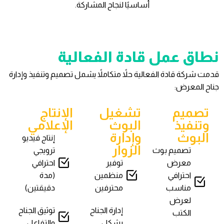
أساسيًا لنجاح المشاركة.
نطاق عمل قادة الفعالية
قدمت شركة قادة الفعالية حلاً متكاملاً يشمل تصميم وتنفيذ وإدارة
جناح المعرض:
تصميم
تشغيل
الإنتاج
وتنفيذ
البوث
الإعلامي
البوث
وإدارة
إنتاج فيديو
الزوار
تصميم بوث
ترويجي
معرض
توفير
احترافي
احترافي
منظمين
(مدة
مناسب
محترفين
دقيقتين)
لعرض
إدارة الجناح
توثيق الجناح
الكتب
بشكل
والتفاعل